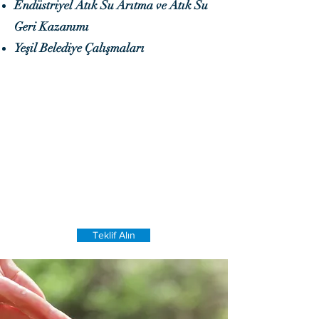
Endüstriyel Atık Su Arıtma ve Atık Su
Geri Kazanımı
Yeşil Belediye Çalışmaları
Çevresel Yatırımlar ve
Proses İyileştirmeleri
Size Her Zaman
Ekonomik Kazanç Olarak
Döner,
Krizi Fırsata Çevirin!
Teklif Alın