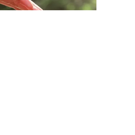
PRONGEN TECH BIYOTEKNOLOJI
ARASTIRMA VE GELISTIRME SAN. VE TİC.
A.Ş.
Erzene Mah. Ankara Cad. Ege Tekno Park
Blok No:172/67 Bornova/İZMİR
Email :
info@prongen.tech