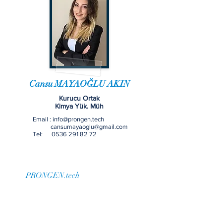
Cansu MAYAOĞLU AKIN
Kurucu Ortak
Kimya Yük. Müh
Email :
info@prongen.tech
cansumayaoglu@gmail.com
Tel:
0536 291 82 72
PRONGEN.tech
İ
novatif Çevre
Teknolojileri Tedarikçi Firması
Vizyonumuz